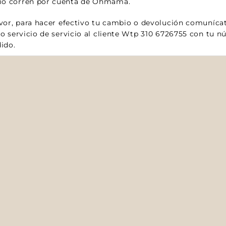
ío corren por cuenta de Ohmamá.
vor, para hacer efectivo tu cambio o devolución comuníca
o servicio de servicio al cliente Wtp
310 6726755 con tu n
ido.