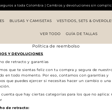
seguros a toda Colombia | Cambios y devoluciones sin compli
ES
BLUSAS Y CAMISETAS
VESTIDOS, SETS & OVEROLE
VER TODO
GUÍA DE TALLAS
Política de reembolso
IOS Y DEVOLUCIONES
o de retracto y garantías
os que te sientas feliz con tu compra y segura de nuestr
ldo en todo momento. Por eso, contamos con garantías y
os que puedes ejercer si necesitas hacer un cambio o una
ción.
 cuenta que hay ciertas categorías para los que no aplica:
or
ho de retracto: