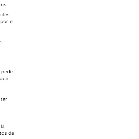
cos:
biles
por el
n
 pedir
 que
star
 la
stos de