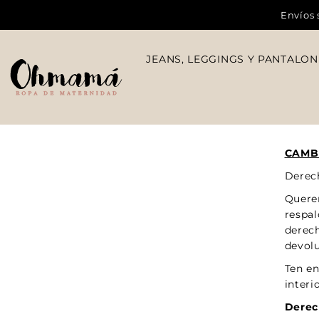
Envíos 
Translation missing: es.accessibility.skip_to_text
JEANS, LEGGINGS Y PANTALON
CAMB
Derech
Querem
respa
derech
devolu
Ten en
interi
Derec