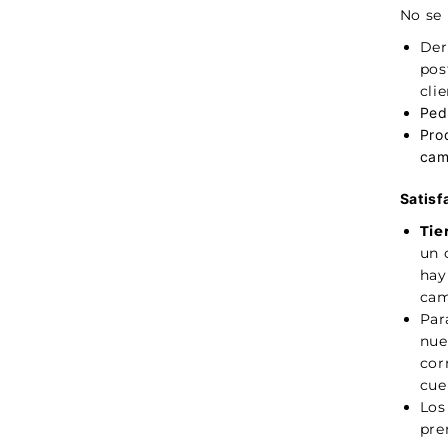
No se 
Der
pos
clie
Ped
P
ro
cam
Satisf
Tie
un 
hay
cam
Par
nue
cor
cue
Los
pre