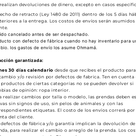
realizan devoluciones de dinero, excepto en casos específi
echo de retracto (Ley 1480 de 2011) dentro de los 5 días há
teriores a la entrega. Los costos de envíos serán asumidos 
nte.
ido cancelado antes de ser despachado.
ducto con defecto de fábrica cuando no hay inventario para u
bio. los gastos de envío los asume Ohmamá.
acción garantizada:
nes 30 días calendario
desde que recibes el producto para
cambio y/o revisión por defectos de fabrica. Ten en cuenta
 productos de ciertas categorías no se pueden devolver si
bias de opinión: ropa interior.
a realizar cambios por talla o modelo, las prendas deben e
vas sin signos de uso, sin pelos de animales y con las
respondientes etiquetas. El costo de los envíos correrá por
nta del cliente.
 defectos de fábrica y/o garantía implican la devolución de
nda, para realizar el cambio o arreglo de la prenda. Los co